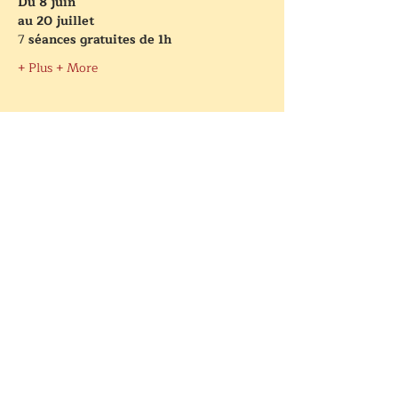
Du 8 juin
au 20 juillet
7
 séances gratuites de 1h
+ Plus + More
Partager cet événement
Créé par
White Wolf Rising Ltd
Charte de confidentialité
© 2021 1conscience