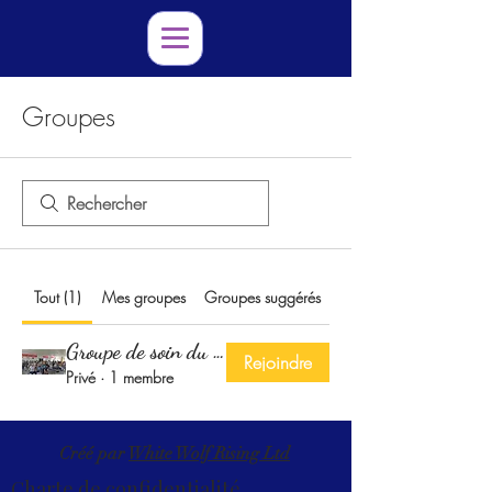
Groupes
Tout (1)
Mes groupes
Groupes suggérés
Groupe de soin du covid
Rejoindre
Privé
·
1 membre
Créé par
White Wolf Rising Ltd
Charte de confidentialité