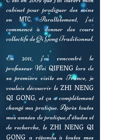
C’est en 2009 que j’ai ouvert mon
cabinet pour prodiguer des soins
en
. Parallèlement, j’ai
MTC
commencé à donner des cours
collectifs de Qi Gong Traditionnel.
En 2011, j’ai rencontré le
QIFENG
professeur Wei
lors de
sa première visite en France, je
ZHI NENG
voulais découvrir le
QI GONG
, et ça a complétement
changé ma pratique. Après toutes
mes années de pratique,d’études et
ZHI NENG QI
de recherche, le
GONG
a répondu à toutes mes