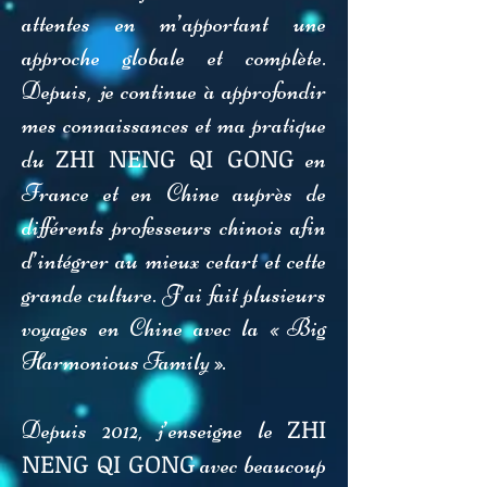
attentes en m’apportant une
approche globale et complète.
Depuis, je continue à approfondir
mes connaissances et ma pratique
ZHI NENG QI GONG
du
en
France et en Chine auprès de
différents professeurs chinois afin
d’intégrer au mieux cetart et cette
grande culture. J’ai fait plusieurs
voyages en Chine avec la « Big
Harmonious Family ».
ZHI
Depuis 2012, j’enseigne le
NENG QI GONG
avec beaucoup