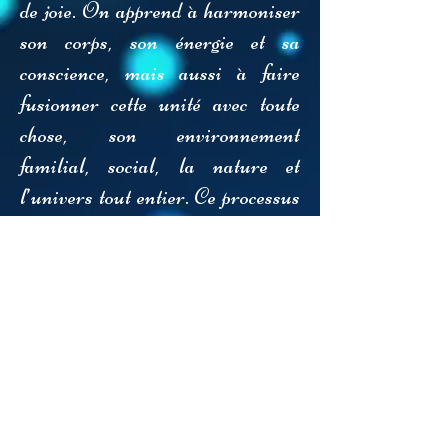
de joie. On apprend à harmoniser
son corps, son énergie et sa
conscience, mais aussi à faire
fusionner cette unité avec toute
chose, son environnement
familial, social, la nature et
l’univers tout entier. Ce processus
de transformation s’intègre dans
notre vie quotidienne, il est
soutenu par la création d’un
champ d’énergie et de conscience.
De par mon métier de soignante,
j’ai toujours eu à cœur de partager
mes connaissances afin de rendre
les gens le plus autonomes